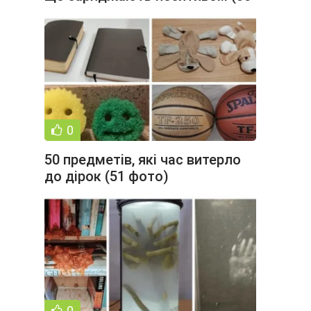
фото)
0
50 предметів, які час витерло
до дірок (51 фото)
0