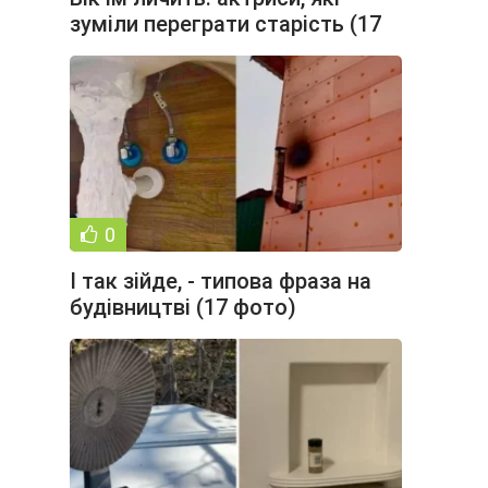
зуміли переграти старість (17
фото)
0
І так зійде, - типова фраза на
будівництві (17 фото)