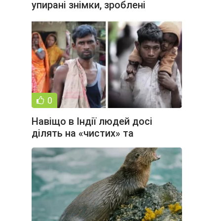
упирані знімки, зроблені
слюсарями (16 фото)
0
Навіщо в Індії людей досі
ділять на «чистих» та
«недоторканних» (5 фото)