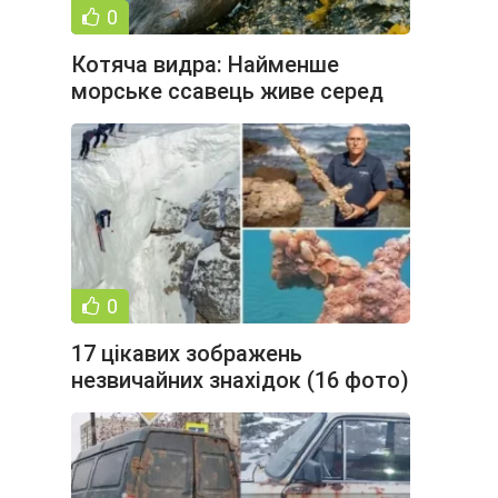
0
Котяча видра: Найменше
морське ссавець живе серед
скель і хвиль. Як протистояти
0
17 цікавих зображень
незвичайних знахідок (16 фото)