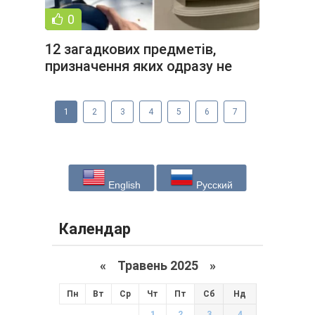
0
12 загадкових предметів,
призначення яких одразу не
розгадаєш (13 фото)
1
2
3
4
5
6
7
English
Русский
Календар
«
Травень 2025
»
Пн
Вт
Ср
Чт
Пт
Сб
Нд
1
2
3
4