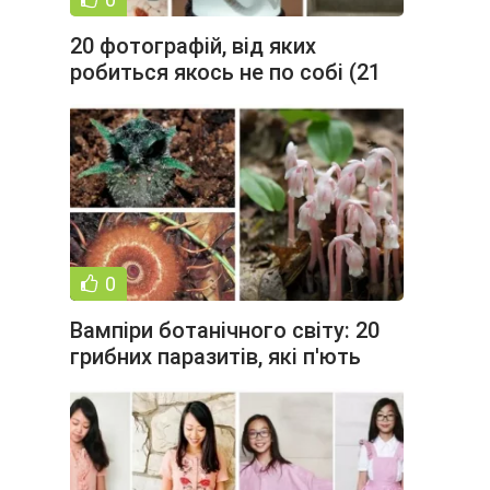
20 фотографій, від яких
робиться якось не по собі (21
фото)
0
Вампіри ботанічного світу: 20
грибних паразитів, які п'ють
їхню "кров" (20