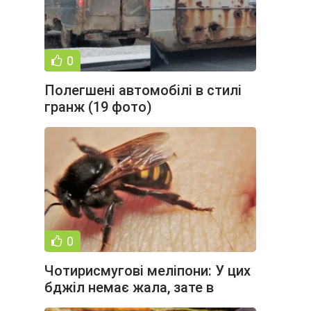
0
Полегшені автомобілі в стилі
гранж (19 фото)
0
Чотирисмугові меліпони: У цих
бджіл немає жала, зате в
кожному вулику на вході