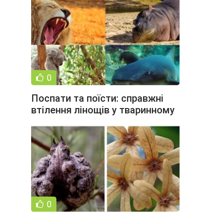
0
Поспати та поїсти: справжні
втілення лінощів у тваринному
світі (11 фото)
0