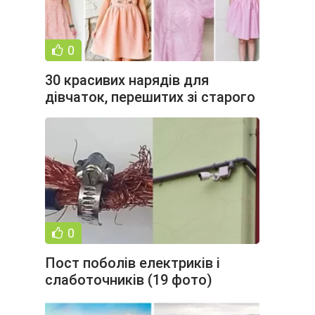
0
30 красивих нарядів для
дівчаток, перешитих зі старого
одягу (31 фото)
0
Пост поболів електриків і
слаботочників (19 фото)