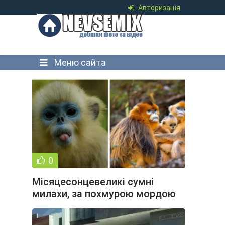
Авторизація
Меню сайта
0
Місяцесонцевеликі сумні
милахи, за похмурою мордою
яких ховається буря емоцій (8