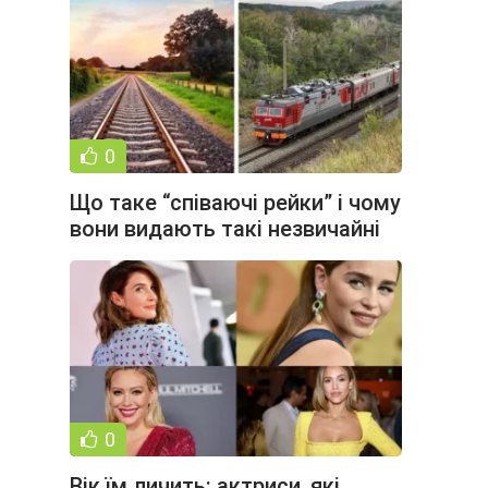
0
Що таке “співаючі рейки” і чому
вони видають такі незвичайні
звуки (3 фото + 2 відео)
0
Вік їм личить: актриси, які