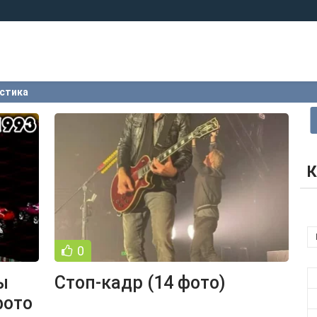
стика
К
0
ы
Стоп-кадр (14 фото)
 фото