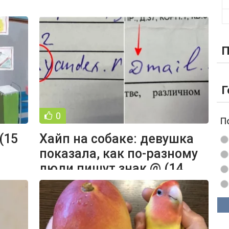
П
Г
0
П
(15
Хайп на собаке: девушка
показала, как по-разному
люди пишут знак @ (14
фото)