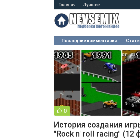
Главная
Лучшее
Последние комментарии
Стати
0
История создания игр
"Rock n' roll racing" (12