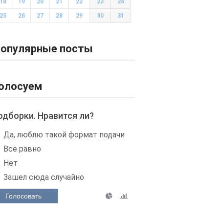
18
19
20
21
22
23
24
25
26
27
28
29
30
31
опулярные посты
олосуем
одборки. Нравится ли?
Да, люблю такой формат подачи
Все равно
Нет
Зашел сюда случайно
Голосовать