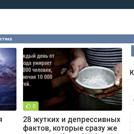
стика
К
0
я
28 жутких и депрессивных
фактов, которые сразу же