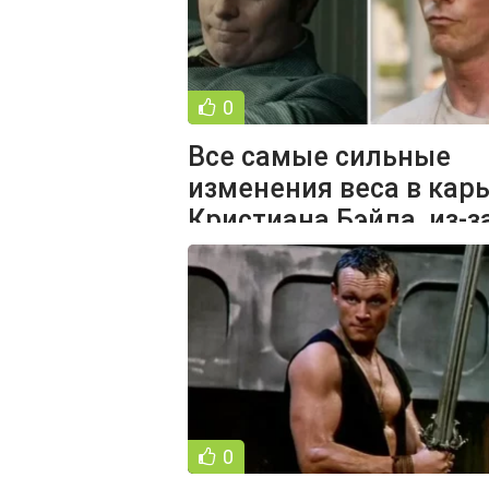
0
Все самые сильные
изменения веса в кар
Кристиана Бэйла, из-з
которых он стал
0