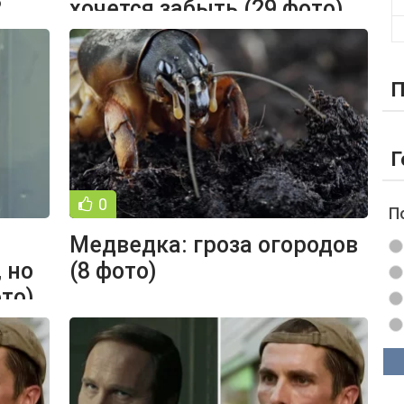
2
хочется забыть (29 фото)
П
Г
0
П
Медведка: гроза огородов
 но
(8 фото)
ото)