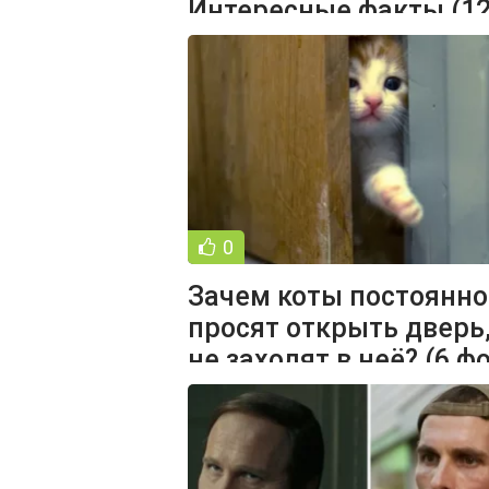
Интересные факты (1
фото + 1 видео)
0
Зачем коты постоянно
просят открыть дверь,
не заходят в неё? (6 ф