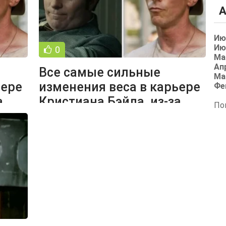
А
Ию
Ию
0
Ма
Ап
Все самые сильные
Ма
ьере
изменения веса в карьере
Фе
а
Кристиана Бэйла, из-за
По
которых он стал