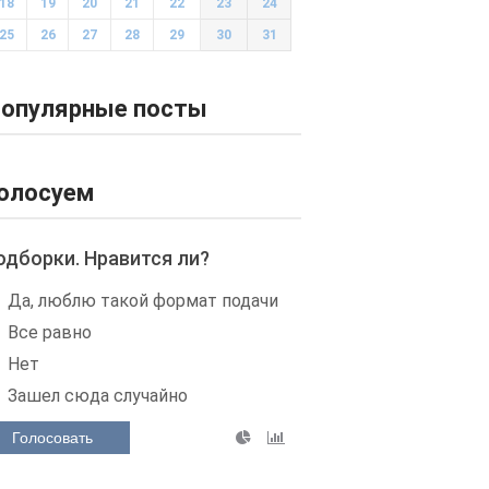
18
19
20
21
22
23
24
25
26
27
28
29
30
31
опулярные посты
олосуем
одборки. Нравится ли?
Да, люблю такой формат подачи
Все равно
Нет
Зашел сюда случайно
Голосовать