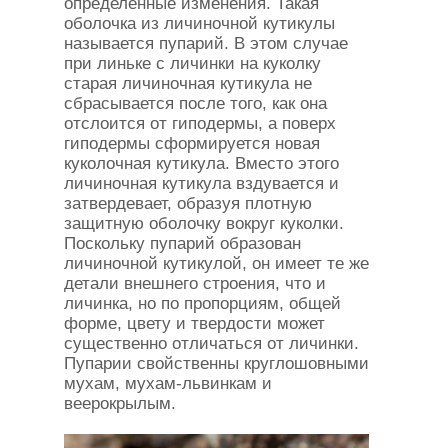
определённые изменения. Такая
оболочка из личиночной кутикулы
называется пупарий. В этом случае
при линьке с личинки на куколку
старая личиночная кутикула не
сбрасывается после того, как она
отслоится от гиподермы, а поверх
гиподермы сформируется новая
куколочная кутикула. Вместо этого
личиночная кутикула вздувается и
затвердевает, образуя плотную
защитную оболочку вокруг куколки.
Поскольку пупарий образован
личиночной кутикулой, он имеет те же
детали внешнего строения, что и
личинка, но по пропорциям, общей
форме, цвету и твердости может
существенно отличаться от личинки.
Пупарии свойственны круглошовными
мухам, мухам-львинкам и
веерокрылым.