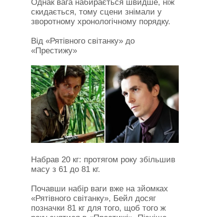
Однак вага набирається швидше, ніж
скидається, тому сцени знімали у
зворотному хронологічному порядку.
Від «Рятівного світанку» до
«Престижу»
Набрав 20 кг: протягом року збільшив
масу з 61 до 81 кг.
Почавши набір ваги вже на зйомках
«Рятівного світанку», Бейл досяг
позначки 81 кг для того, щоб того ж