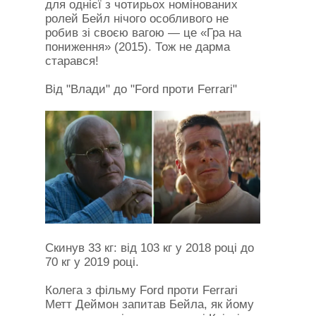
для однієї з чотирьох номінованих
ролей Бейл нічого особливого не
робив зі своєю вагою — це «Гра на
пониження» (2015). Тож не дарма
старався!
Від "Влади" до "Ford проти Ferrari"
Скинув 33 кг: від 103 кг у 2018 році до
70 кг у 2019 році.
Колега з фільму Ford проти Ferrari
Метт Деймон запитав Бейла, як йому