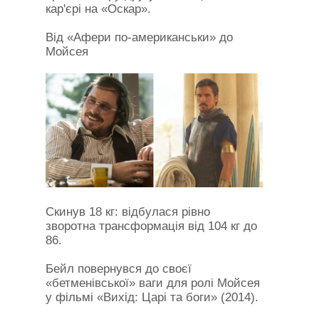
кар'єрі на «Оскар».
Від «Афери по-американськи» до
Мойсея
Скинув 18 кг: відбулася рівно
зворотна трансформація від 104 кг до
86.
Бейл повернувся до своєї
«бетменівської» ваги для ролі Мойсея
у фільмі «Вихід: Царі та боги» (2014).