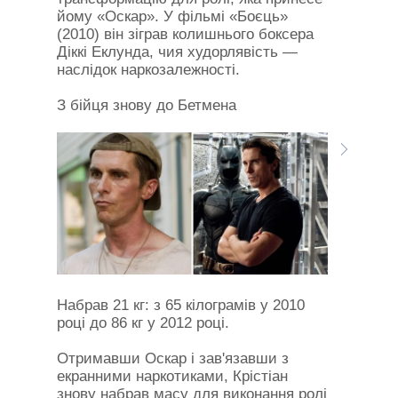
йому «Оскар». У фільмі «Боєць»
(2010) він зіграв колишнього боксера
Діккі Еклунда, чия худорлявість —
наслідок наркозалежності.
З бійця знову до Бетмена
Набрав 21 кг: з 65 кілограмів у 2010
році до 86 кг у 2012 році.
Отримавши Оскар і зав'язавши з
екранними наркотиками, Крістіан
знову набрав масу для виконання ролі