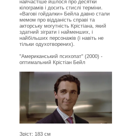
найчастіше йшлося про десятки
кілограмів і досить стислі терміни.
«Вагові гойдалки» Бейла давно стали
мемом про відданість справі та
акторську могутність Крістіана, який
здатний зіграти і найменших, і
найбільших персонажів (і навіть не
тільки одухотворених).
"Американський психопат" (2000) -
оптимальний Крістіан Бейл
Зріст: 183 см