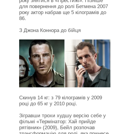
року знятися в «Престижі». Пізніше
для повернення до ролі Бетмена 2007
року актор набрав ще 5 кілограмів до
86.
З Джона Коннора до бійця
Скинув 14 кг: з 79 кілограмів у 2009
році до 65 кг у 2010 році.
Зігравши трохи худшу версію себе у
фільмі «Термінатор: Хай прийде
рятівник» (2009), Бейл розпочав
трансформацію для ролі, яка принесе