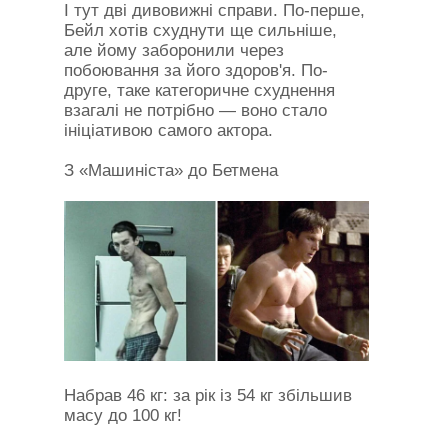
І тут дві дивовижні справи. По-перше,
Бейл хотів схуднути ще сильніше,
але йому заборонили через
побоювання за його здоров'я. По-
друге, таке категоричне схуднення
взагалі не потрібно — воно стало
ініціативою самого актора.
З «Машиніста» до Бетмена
Набрав 46 кг: за рік із 54 кг збільшив
масу до 100 кг!