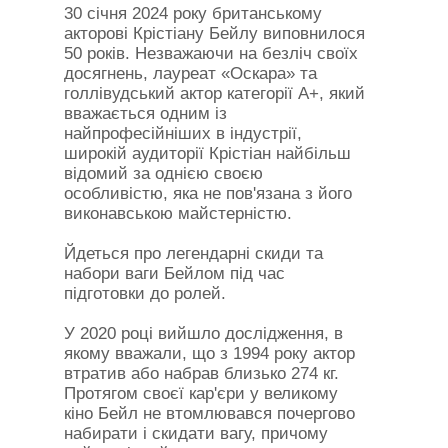
30 січня 2024 року британському
акторові Крістіану Бейлу виповнилося
50 років. Незважаючи на безліч своїх
досягнень, лауреат «Оскара» та
голлівудський актор категорії А+, який
вважається одним із
найпрофесійніших в індустрії,
широкій аудиторії Крістіан найбільш
відомий за однією своєю
особливістю, яка не пов'язана з його
виконавською майстерністю.
Йдеться про легендарні скиди та
набори ваги Бейлом під час
підготовки до ролей.
У 2020 році вийшло дослідження, в
якому вважали, що з 1994 року актор
втратив або набрав близько 274 кг.
Протягом своєї кар'єри у великому
кіно Бейл не втомлювався почергово
набирати і скидати вагу, причому