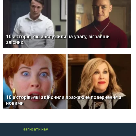
10 акторів, які заслужили на увагу, зігравши
злісних
10 акторів, які здійснили вражаюче повернення з
новими
Написати нам