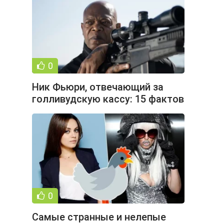
0
Ник Фьюри, отвечающий за
голливудскую кассу: 15 фактов
о Сэмюэле Л. Джексоне (16
0
Самые странные и нелепые