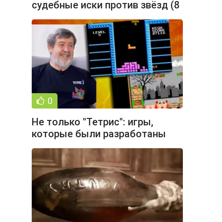
судебные иски против звёзд (8
фото)
0
Не только "Тетрис": игры,
которые были разработаны
Алексеем Пажитновым (13