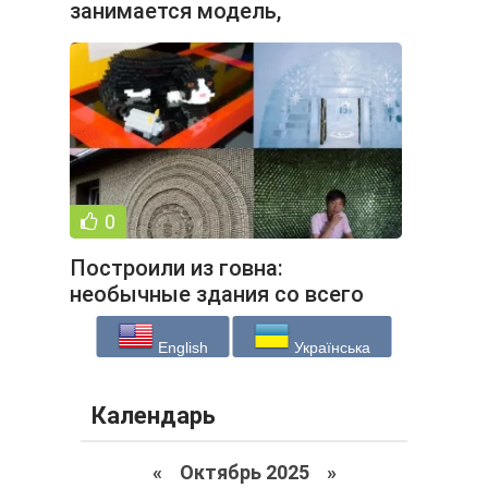
занимается модель,
сыгравшая Т-Х в третьем
0
Построили из говна:
необычные здания со всего
света (17 фото)
English
Українська
Календарь
«
Октябрь 2025
»