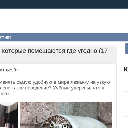
стика
 которые помещаются где угодно (17
К
отные
,
0+
менять самую удобную в мире лежанку на узкую
лено такое поведение? Учёные уверены, что в
ного.