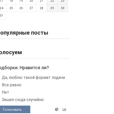
17
18
19
20
21
22
23
24
25
26
27
28
29
30
31
опулярные посты
олосуем
одборки. Нравится ли?
Да, люблю такой формат подачи
Все равно
Нет
Зашел сюда случайно
Голосовать