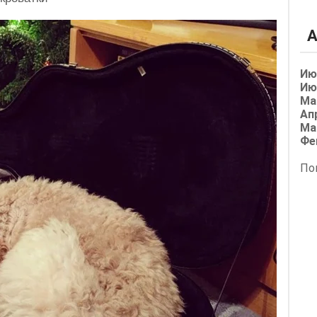
А
Ию
Ию
Ма
Ап
Ма
Фе
По