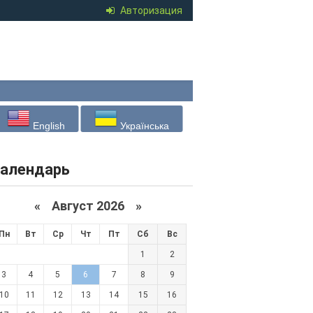
Авторизация
English
Українська
алендарь
«
Август 2026 »
Пн
Вт
Ср
Чт
Пт
Сб
Вс
1
2
3
4
5
6
7
8
9
10
11
12
13
14
15
16