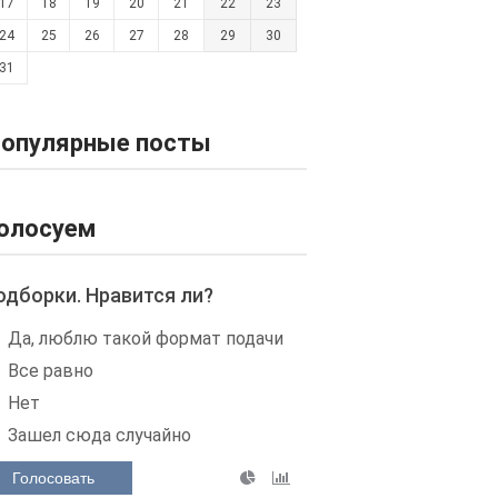
17
18
19
20
21
22
23
24
25
26
27
28
29
30
31
опулярные посты
олосуем
одборки. Нравится ли?
Да, люблю такой формат подачи
Все равно
Нет
Зашел сюда случайно
Голосовать