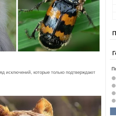
П
Г
П
ряд исключений, которые только подтверждают