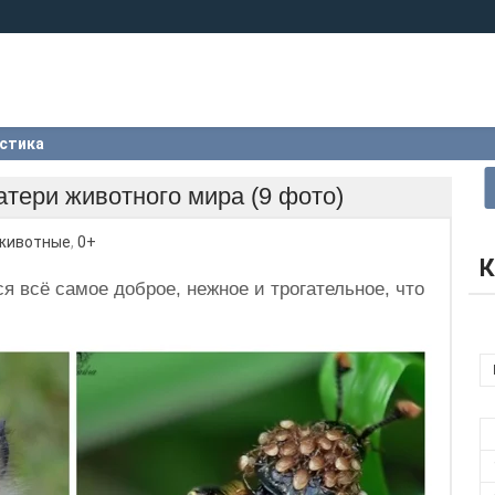
стика
тери животного мира (9 фото)
животные
,
0+
К
 всё самое доброе, нежное и трогательное, что