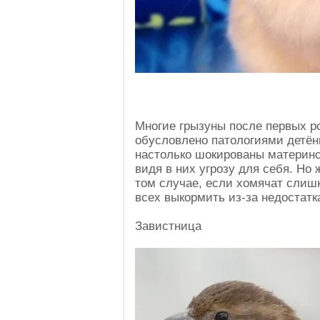
Многие грызуны после первых р
обусловлено патологиями детё
настолько шокированы материнс
видя в них угрозу для себя. Но
том случае, если хомячат слишк
всех выкормить из-за недостатк
Завистница