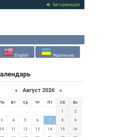
Авторизация
English
Українська
алендарь
«
Август 2026 »
Пн
Вт
Ср
Чт
Пт
Сб
Вс
1
2
3
4
5
6
7
8
9
10
11
12
13
14
15
16