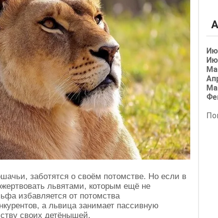
А
Ию
Ию
Ма
Ап
Ма
Фе
По
ошачьи, заботятся о своём потомстве. Но если в
ожертвовать львятами, которым ещё не
льфа избавляется от потомства
нкурентов, а львица занимает пассивную
йству своих детёнышей.