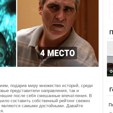
П
Ф
нием, подарив миру множество историй, среди
Г
овые представители направления, так и
вшие после себя смешанные впечатления. В
ешило составить собственный рейтинг свежих
П
ю являются самыми достойными. Давайте
я.