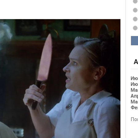
А
Ию
Ию
Ма
Ап
Ма
Фе
По