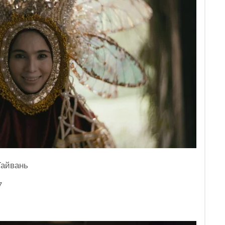
Тайвань
7