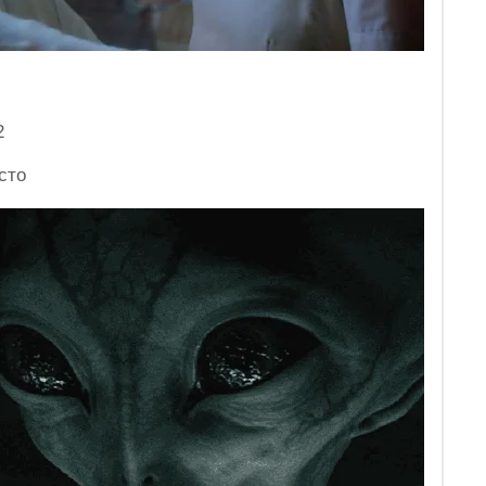
2
сто