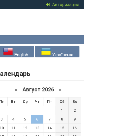
Авторизация
English
Українська
алендарь
«
Август 2026 »
Пн
Вт
Ср
Чт
Пт
Сб
Вс
1
2
3
4
5
6
7
8
9
10
11
12
13
14
15
16