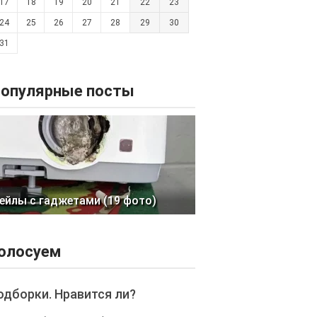
17
18
19
20
21
22
23
24
25
26
27
28
29
30
31
опулярные посты
ейлы с гаджетами (19 фото)
олосуем
одборки. Нравится ли?