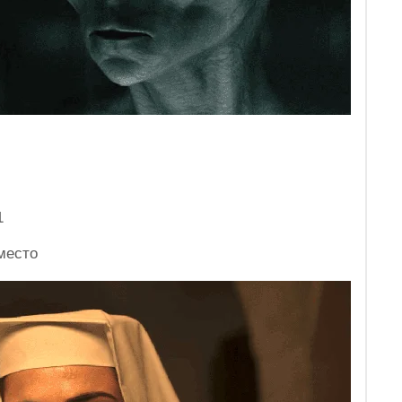
1
место