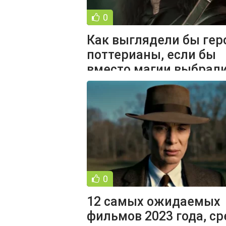
0
Как выглядели бы гер
поттерианы, если бы
вместо магии выбрал
рок-музыку (16 фото)
0
12 самых ожидаемых
фильмов 2023 года, с