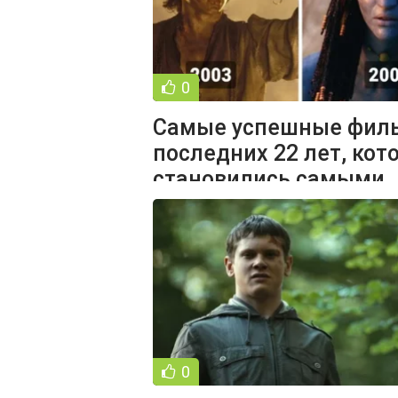
0
Самые успешные фил
последних 22 лет, кот
становились самыми
кассовыми в
0