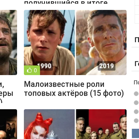
получившийся в итоге
фильм (18 фото)
П
Г
0
П
,
Малоизвестные роли
теры
топовых актёров (15 фото)
)