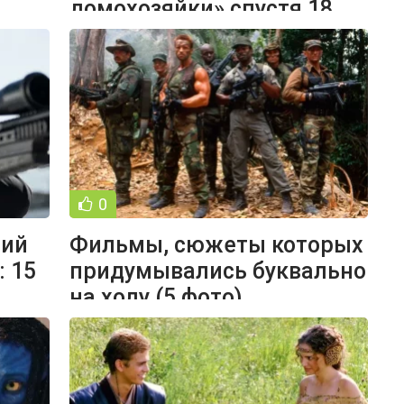
домохозяйки» спустя 18
лет после выхода
0
щий
Фильмы, сюжеты которых
: 15
придумывались буквально
на ходу (5 фото)