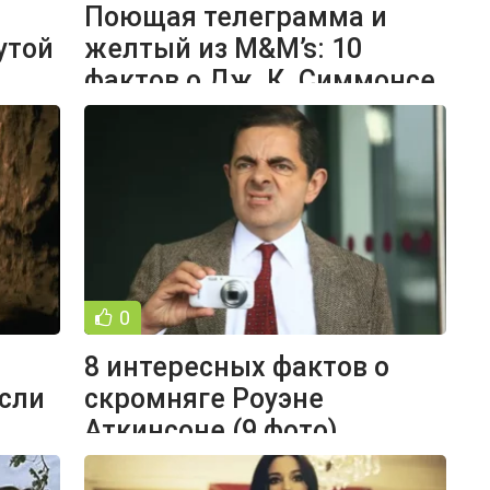
Поющая телеграмма и
утой
желтый из M&M’s: 10
фактов о Дж. К. Симмонсе
(11 фото)
0
8 интересных фактов о
сли
скромняге Роуэне
Аткинсоне (9 фото)
е