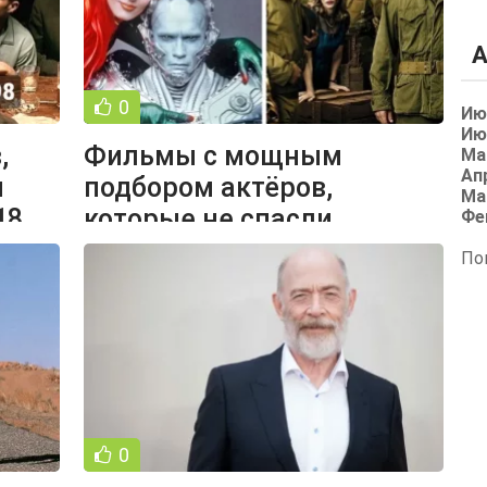
А
0
Ию
Ию
,
Фильмы с мощным
Ма
Ап
и
подбором актёров,
Ма
18
которые не спасли
Фе
ситуацию (15 фото)
По
0