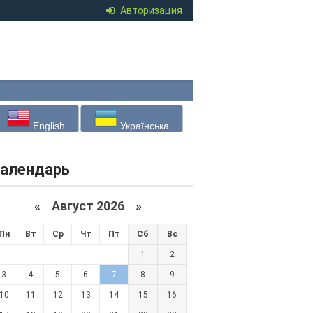
Авторизация
English
Українська
алендарь
«
Август 2026 »
Пн
Вт
Ср
Чт
Пт
Сб
Вс
1
2
3
4
5
6
7
8
9
10
11
12
13
14
15
16