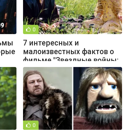
0
ьмы
7 интересных и
орые
малоизвестных фактов о
фильме "Звездные войны:
Эпизод 2 - Атака
0