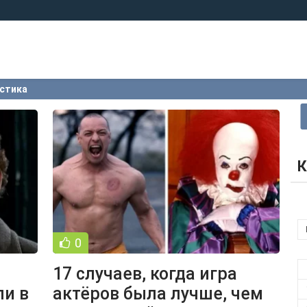
стика
К
0
17 случаев, когда игра
ли в
актёров была лучше, чем