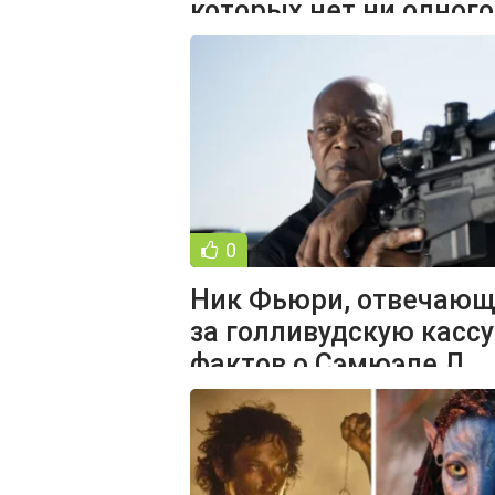
которых нет ни одного
кинокомикса (13
0
Ник Фьюри, отвечаю
за голливудскую кассу
фактов о Сэмюэле Л.
Джексоне (16