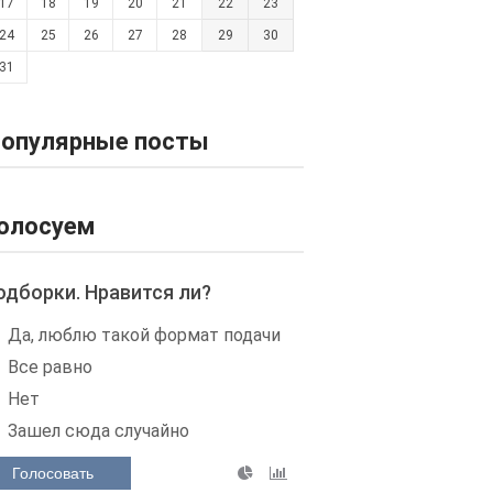
17
18
19
20
21
22
23
24
25
26
27
28
29
30
31
опулярные посты
олосуем
одборки. Нравится ли?
Да, люблю такой формат подачи
Все равно
Нет
Зашел сюда случайно
Голосовать