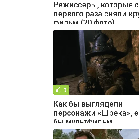
Режиссёры, которые с
первого раза сняли кр
фильм (20 фото)
0
Как бы выглядели
персонажи «Шрека», е
бы мультфильм
превратился в мрачно