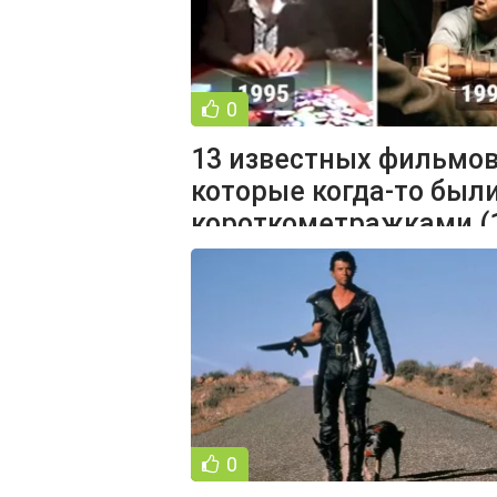
0
13 известных фильмов
которые когда-то был
короткометражками (
фото)
0