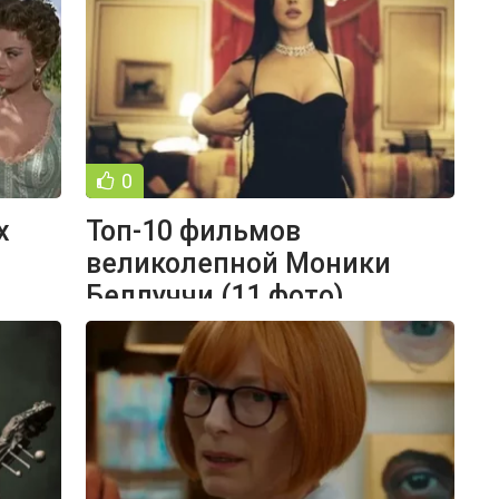
0
х
Топ-10 фильмов
1
великолепной Моники
Беллуччи (11 фото)