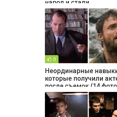
народ и стали
использоваться в
обиходной
0
Неординарные навыки
которые получили ак
после съемок (14 фото