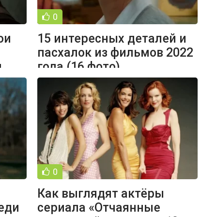
0
ои
15 интересных деталей и
пасхалок из фильмов 2022
и
года (16 фото)
0
Как выглядят актёры
реди
сериала «Отчаянные