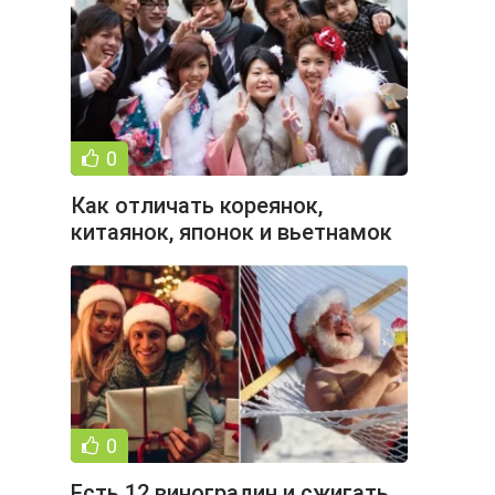
0
Как отличать кореянок,
китаянок, японок и вьетнамок
друг от друга (25 фото)
0
Есть 12 виноградин и сжигать