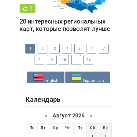
0
20 интересных региональных
карт, которые позволят лучше
понять окружающий мир (21
1
2
3
4
5
6
7
8
9
10
...
34
English
Українська
Календарь
«
Август 2026 »
Пн
Вт
Ср
Чт
Пт
Сб
Вс
1
2