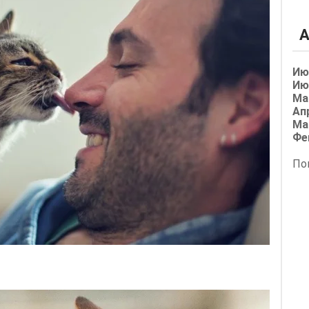
А
Ию
Ию
Ма
Ап
Ма
Фе
По