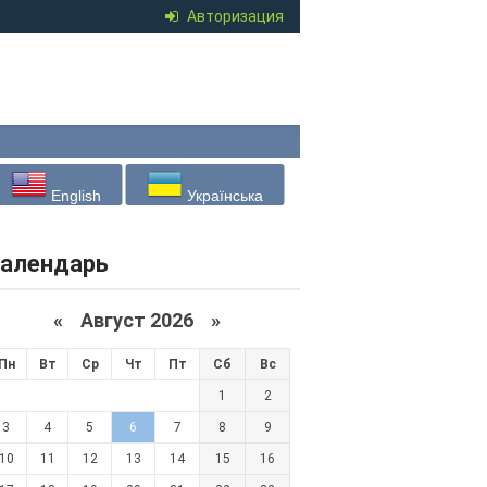
Авторизация
English
Українська
алендарь
«
Август 2026 »
Пн
Вт
Ср
Чт
Пт
Сб
Вс
1
2
3
4
5
6
7
8
9
10
11
12
13
14
15
16