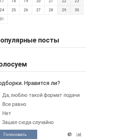
17
18
19
20
21
22
23
24
25
26
27
28
29
30
31
опулярные посты
олосуем
одборки. Нравится ли?
Да, люблю такой формат подачи
Все равно
Нет
Зашел сюда случайно
Голосовать