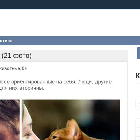
стика
(21 фото)
животные
,
0+
К
ассе ориентированные на себя. Люди, другие
ля них вторичны.