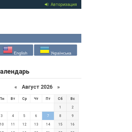
Авторизация
English
Українська
алендарь
«
Август 2026 »
Пн
Вт
Ср
Чт
Пт
Сб
Вс
1
2
3
4
5
6
7
8
9
10
11
12
13
14
15
16