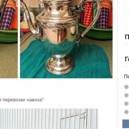
П
Г
П
 перевозки навоза"