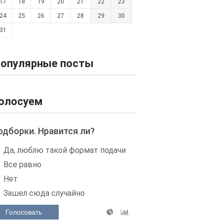
17
18
19
20
21
22
23
24
25
26
27
28
29
30
31
опулярные посты
олосуем
одборки. Нравится ли?
Да, люблю такой формат подачи
Все равно
Нет
Зашел сюда случайно
Голосовать