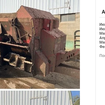
А
Ию
Ию
Ма
Ап
Ма
Фе
По