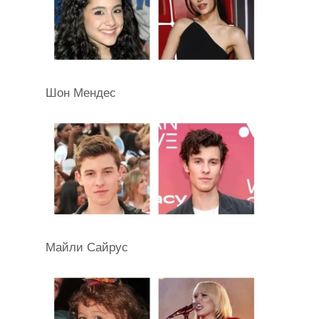
Шон Мендес
Майли Сайрус