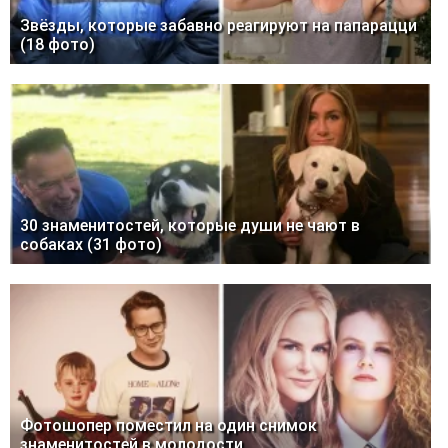
Звёзды, которые забавно реагируют на папарацци
(18 фото)
30 знаменитостей, которые души не чают в
собаках (31 фото)
Фотошопер поместил на один снимок
знаменитостей в молодости