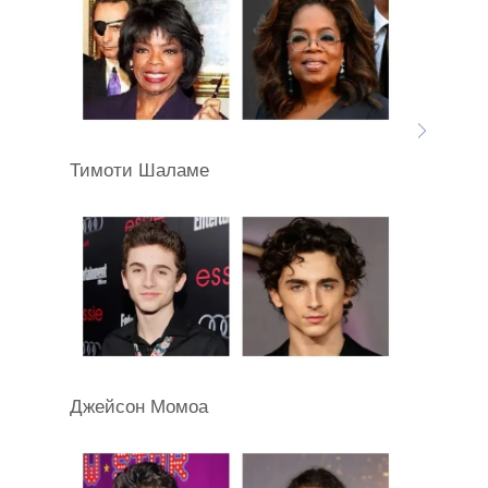
Тимоти Шаламе
Джейсон Момоа