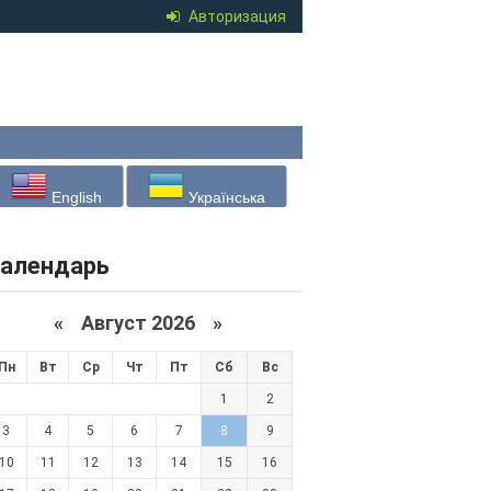
Авторизация
English
Українська
алендарь
«
Август 2026 »
Пн
Вт
Ср
Чт
Пт
Сб
Вс
1
2
3
4
5
6
7
8
9
10
11
12
13
14
15
16