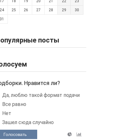
17
18
19
20
21
22
23
24
25
26
27
28
29
30
31
опулярные посты
олосуем
одборки. Нравится ли?
Да, люблю такой формат подачи
Все равно
Нет
Зашел сюда случайно
Голосовать