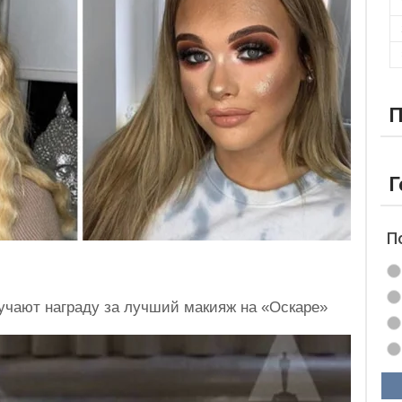
П
Г
П
учают награду за лучший макияж на «Оскаре»