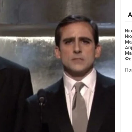
А
Ию
Ию
Ма
Ап
Ма
Фе
По